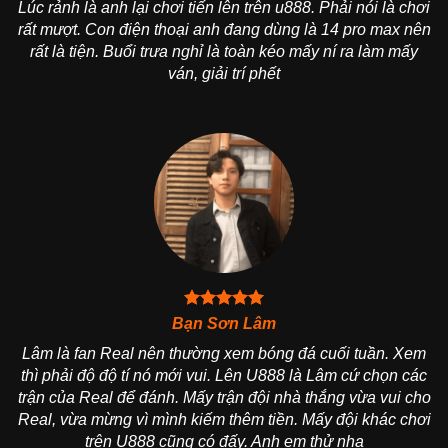
Lúc rảnh là anh lại chơi tiến lên trên u888. Phải nói là chơi
rất mượt. Con điện thoại anh đang dùng là 14 pro max nên
rất là tiện. Buổi trưa nghỉ là toàn kéo mấy ní ra làm mấy
ván, giải trí phết
Bạn Sơn Lâm
Lâm là fan Real nên thường xem bóng đá cuối tuần. Xem
thì phải độ độ tí nó mới vui. Lên U888 là Lâm cứ chọn các
trận của Real để đánh. Mấy trận đội nhà thắng vừa vui cho
Real, vừa mừng vì mình kiếm thêm tiền. Mấy đội khác chơi
trên U888 cũng có đấy. Anh em thử nha