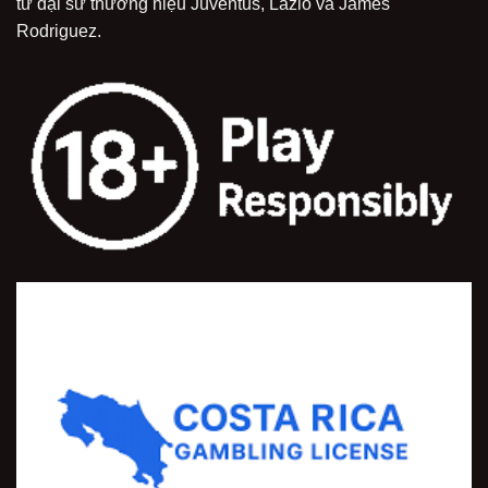
từ đại sứ thương hiệu Juventus, Lazio và James
Rodriguez.