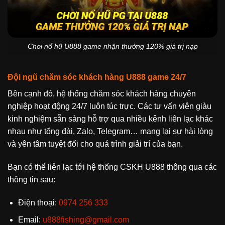
Chơi nổ hũ U888 game nhận thưởng 120% giá trị nạp
Đội ngũ chăm sóc khách hàng U888 game 24/7
Bên cạnh đó, hệ thống chăm sóc khách hàng chuyên
nghiệp hoạt động 24/7 luôn túc trực. Các tư vấn viên giàu
kinh nghiệm sẵn sàng hỗ trợ qua nhiều kênh liên lạc khác
nhau như tổng đài, Zalo, Telegram… mang lại sự hài lòng
và yên tâm tuyệt đối cho quá trình giải trí của bạn.
Bạn có thể liên lạc tới hệ thống CSKH U888 thông qua các
thông tin sau:
Điện thoại:
0974 256 333
Email:
u888fishing@gmail.com