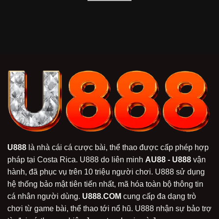
U888
là nhà cái cá cược bài, thể thao được cấp phép hợp
pháp tại Costa Rica. U888 do liên minh
AU88 - U888
vận
hành, đã phục vụ trên 10 triệu người chơi. U888 sử dụng
hệ thống bảo mật tiên tiến nhất, mã hóa toàn bộ thông tin
cá nhân người dùng.
U888.COM
cung cấp đa dạng trò
chơi từ game bài, thể thao tới nổ hũ. U888 nhận sự bảo trợ