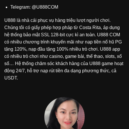
Telegram: @U888COM
U888 là nhà cái phục vụ hàng triệu lượt người chơi.
Chúng tôi có giấy phép hợp pháp từ Costa Rita, áp dụng
hệ thống bảo mật SSL 128-bit cực kì an toàn. U888 COM
có nhiều chương trình khuyến mãi như nạp tiền nổ hũ PG
tặng 120%, nạp đầu tặng 100% nhiều trò chơi. U888 app
có nhiều trò chơi như casino, game bài, thể thao, slots, xổ
số… Hệ thống chăm sóc khách hàng của U888 game hoạt
động 24/7, hỗ trợ nạp rút tiền đa dạng phương thức, cả
USDT.