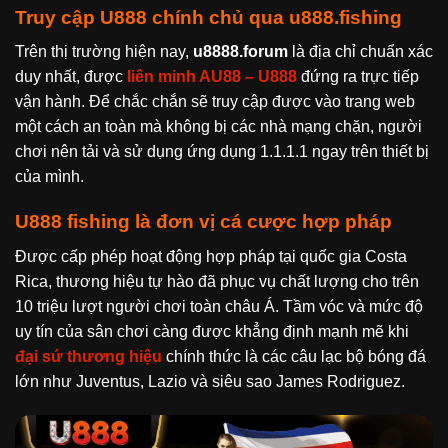
Truy cập U888 chính chủ qua u888.fishing
Trên thị trường hiện nay,
u8888.forum
là địa chỉ chuẩn xác
duy nhất, được
liên minh AU88 – U888
đứng ra trực tiếp
vận hành. Để chắc chắn sẽ truy cập được vào trang web
một cách an toàn mà không bị các nhà mạng chặn, người
chơi nên tải và sử dụng ứng dụng 1.1.1.1 ngay trên thiết bị
của mình.
U888 fishing là đơn vị cá cược hợp pháp
Được cấp phép hoạt động hợp pháp tại quốc gia Costa
Rica, thương hiệu tự hào đã phục vụ chất lượng cho trên
10 triệu lượt người chơi toàn châu Á. Tầm vóc và mức độ
uy tín của sân chơi càng được khẳng định mạnh mẽ khi
đại sứ thương hiệu
chính thức là các câu lạc bộ bóng đá
lớn như Juventus, Lazio và siêu sao James Rodriguez.