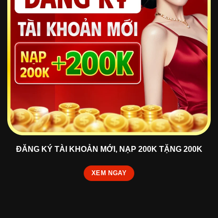
ĐĂNG KÝ TÀI KHOẢN MỚI, NẠP 200K TẶNG 200K
XEM NGAY