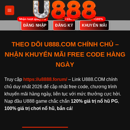
Skip
to
content
ĐĂNG NHẬP
ĐĂNG KÝ
KHUYẾN MÃI
THEO DÕI U888.COM CHÍNH CHỦ –
NHẬN KHUYẾN MÃI FREE CODE HÀNG
NGÀY
Truy cập
https://u8888.forum/
– Link U888.COM chính
chủ duy nhất 2026 để cập nhật free code, chương trình
khuyến mãi hàng ngày, liên tục với mức thưởng cực hời.
Nạp đầu U888 game chắc chắn
120% giá trị nổ hũ PG
,
100% giá trị chơi nổ hũ, bắn cá
!