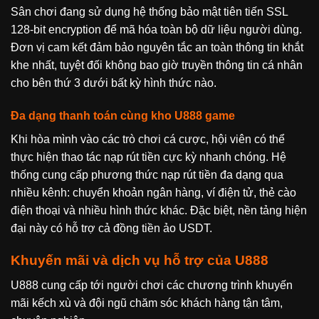
Sân chơi đang sử dụng hệ thống bảo mật tiên tiến SSL
128-bit encryption để mã hóa toàn bộ dữ liệu người dùng.
Đơn vị cam kết đảm bảo nguyên tắc an toàn thông tin khắt
khe nhất, tuyệt đối không bao giờ truyền thông tin cá nhân
cho bên thứ 3 dưới bất kỳ hình thức nào.
Đa dạng thanh toán cùng kho U888 game
Khi hòa mình vào các trò chơi cá cược, hội viên có thể
thực hiện thao tác nạp rút tiền cực kỳ nhanh chóng. Hệ
thống cung cấp phương thức nạp rút tiền đa dạng qua
nhiều kênh: chuyển khoản ngân hàng, ví điện tử, thẻ cào
điện thoại và nhiều hình thức khác. Đặc biệt, nền tảng hiện
đại này có hỗ trợ cả đồng tiền ảo USDT.
Khuyến mãi và dịch vụ hỗ trợ của U888
U888 cung cấp tới người chơi các chương trình khuyến
mãi kếch xù và đội ngũ chăm sóc khách hàng tận tâm,