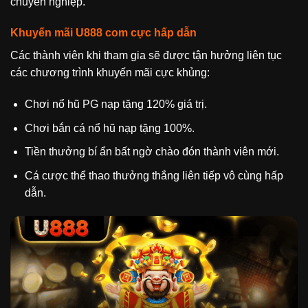
chuyên nghiệp.
Khuyến mãi U888 com cực hấp dẫn
Các thành viên khi tham gia sẽ được tận hưởng liên tục
các chương trình khuyến mãi cực khủng:
Chơi nổ hũ PG nạp tặng 120% giá trị.
Chơi bắn cá nổ hũ nạp tặng 100%.
Tiền thưởng bí ẩn bất ngờ chào đón thành viên mới.
Cá cược thể thao thưởng thắng liên tiếp vô cùng hấp
dẫn.