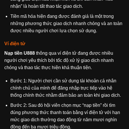
nhận” là hoàn tất thao tác giao dịch.
Tiền mã hóa hiện đang được đánh giá là một trong
những phương thức giao dịch nhanh chóng và an toàn
được nhiều người chơi lựa chọn sử dụng.
Ví điện tử
Nạp tiền U888
thông qua ví điện tử đang được nhiều
người chơi yêu thích bởi tốc độ xử lý giao dịch nhanh
chóng và thao tác thực hiện khá thuận tiện.
Bước 1: Người chơi cần sử dụng tài khoản cá nhân
chính chủ của mình để đăng nhập trực tiếp vào hệ
thống chính thức nhằm đảm bảo an toàn khi giao dịch.
Bước 2: Sau đó hội viên chọn mục “nạp tiền” rồi tìm
đúng phương thức thanh toán bằng ví điện tử với hạn
mức giao dịch thường dao động từ năm mươi nghìn
đồng đến ba mươi triệu đồng.