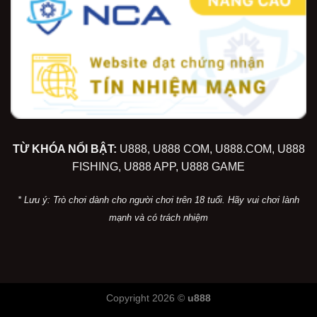
TỪ KHÓA NỔI BẬT:
U888, U888 COM, U888.COM, U888
FISHING, U888 APP, U888 GAME
* Lưu ý: Trò chơi dành cho người chơi trên 18 tuổi. Hãy vui chơi lành
mạnh và có trách nhiệm
Copyright 2026 ©
u888