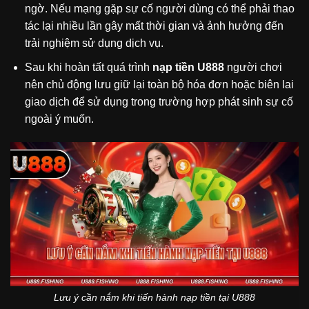
ngờ. Nếu mạng gặp sự cố người dùng có thể phải thao
tác lại nhiều lần gây mất thời gian và ảnh hưởng đến
trải nghiệm sử dụng dịch vụ.
Sau khi hoàn tất quá trình
nạp tiền U888
người chơi
nên chủ động lưu giữ lại toàn bộ hóa đơn hoặc biên lai
giao dịch để sử dụng trong trường hợp phát sinh sự cố
ngoài ý muốn.
Lưu ý cần nắm khi tiến hành nạp tiền tại U888