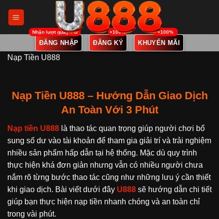
Skip
to
content
ĐĂNG NHẬP
ĐĂNG KÝ
KHUYẾN MÃI
Nạp Tiền U888
Nạp Tiền U888 – Hướng Dẫn Giao Dịch
An Toàn Với 3 Phút
Nạp tiền U888
là thao tác quan trọng giúp người chơi bổ
sung số dư vào tài khoản để tham gia giải trí và trải nghiệm
nhiều sản phẩm hấp dẫn tại hệ thống. Mặc dù quy trình
thực hiện khá đơn giản nhưng vẫn có nhiều người chưa
nắm rõ từng bước thao tác cũng như những lưu ý cần thiết
khi giao dịch. Bài viết dưới đây
U888
sẽ hướng dẫn chi tiết
giúp bạn thực hiện nạp tiền nhanh chóng và an toàn chỉ
trong vài phút.