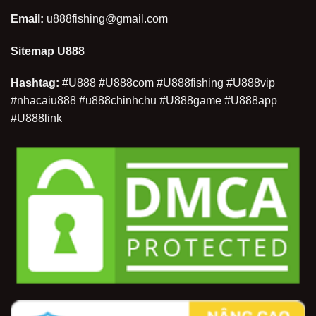
Email:
u888fishing@gmail.com
Sitemap U888
Hashtag:
#U888 #U888com #U888fishing #U888vip
#nhacaiu888 #u888chinhchu #U888game #U888app
#U888link