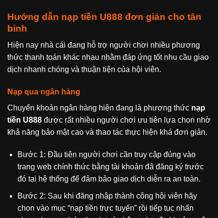
Hướng dẫn nạp tiền U888 đơn giản cho tân
binh
Hiện nay nhà cái đang hỗ trợ người chơi nhiều phương
thức thanh toán khác nhau nhằm đáp ứng tốt nhu cầu giao
dịch nhanh chóng và thuận tiện của hội viên.
Nạp qua ngân hàng
Chuyển khoản ngân hàng hiện đang là phương thức
nạp
tiền U888
được rất nhiều người chơi ưu tiên lựa chọn nhờ
khả năng bảo mật cao và thao tác thực hiện khá đơn giản.
Bước 1: Đầu tiên người chơi cần truy cập đúng vào
trang web chính thức bằng tài khoản đã đăng ký trước
đó tại hệ thống để đảm bảo giao dịch diễn ra an toàn.
Bước 2: Sau khi đăng nhập thành công hội viên hãy
chọn vào mục “nạp tiền trực tuyến” rồi tiếp tục nhấn