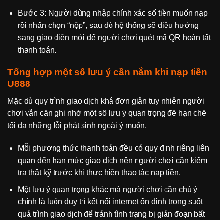
Bước 3: Người dùng nhập chính xác số tiền muốn nạp
rồi nhấn chọn “nộp”, sau đó hệ thống sẽ điều hướng
sang giao diện mới để người chơi quét mã QR hoàn tất
thanh toán.
Tổng hợp một số lưu ý cần nắm khi nạp tiền
U888
Mặc dù quy trình giao dịch khá đơn giản tuy nhiên người
chơi vẫn cần ghi nhớ một số lưu ý quan trọng để hạn chế
tối đa những lỗi phát sinh ngoài ý muốn.
Mỗi phương thức thanh toán đều có quy định riêng liên
quan đến hạn mức giao dịch nên người chơi cần kiểm
tra thật kỹ trước khi thực hiện thao tác nạp tiền.
Một lưu ý quan trọng khác mà người chơi cần chú ý
chính là luôn duy trì kết nối internet ổn định trong suốt
quá trình giao dịch để tránh tình trạng bị gián đoạn bất