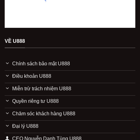
VỀ U888
Chính sách bảo mật U888
Điều khoản U888
Miễn trừ trách nhiệm U888
Quyền riêng tư U888
Chăm sóc khách hàng U888
Đại lý U888
CEO Nguyễn Danh Tùng U888