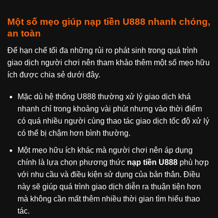
Một số mẹo giúp nạp tiền U888 nhanh chóng,
an toàn
Để hạn chế tối đa những rủi ro phát sinh trong quá trình
giao dịch người chơi nên tham khảo thêm một số mẹo hữu
ích được chia sẻ dưới đây.
Mặc dù hệ thống U888 thường xử lý giao dịch khá
nhanh chỉ trong khoảng vài phút nhưng vào thời điểm
có quá nhiều người cùng thao tác giao dịch tốc độ xử lý
có thể bị chậm hơn bình thường.
Một mẹo hữu ích khác mà người chơi nên áp dụng
chính là lựa chọn phương thức
nạp tiền U888
phù hợp
với nhu cầu và điều kiện sử dụng của bản thân. Điều
này sẽ giúp quá trình giao dịch diễn ra thuận tiện hơn
mà không cần mất thêm nhiều thời gian tìm hiểu thao
tác.