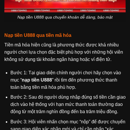
Nạp tiền U888 qua chuyển khoản dễ dàng, bảo mật
Nạp tiền U888 qua tiền mã hóa
Tiền mã hóa hiện cũng là phương thức được khá nhiều
người chơi lựa chọn đặc biệt phù hợp với những hội viên
không sử dụng tài khoản ngân hàng hoặc ví điện tử.
Bước 1: Tại giao diện chính người chơi hãy chọn vào
mục “
nạp tiền U888
” rồi tìm đến phương thức thanh
toán bằng tiền mã hóa phù hợp.
Bước 2: Sau đó người dùng nhập đúng số tiền cần giao
dịch vào hệ thống với hạn mức thanh toán thường dao
động từ một trăm nghìn đồng đến ba trăm triệu đồng.
Bước 3: Hội viên nhấn chọn mục “nộp” để được chuyển
sang giao diện xác nhận mới và chỉ cần nhấn “xác