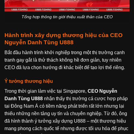
Tổng hợp thông tin giới thiệu xuất thân của CEO
Hành trình xây dựng thương hiệu của CEO
Nguyễn Danh Tùng U888
Bắt đầu hành trình khởi nghiệp trong một thị trường cạnh
tranh gay gắt là thử thách không hề đơn giản, tuy nhiên
CEO đã lựa chọn hướng đi khác biệt để tạo lợi thế riêng.
Ý tưởng thương hiệu
Trong thời gian làm việc tại Singapore,
CEO Nguyễn
Danh Tùng U888
nhận thấy thị trường cá cược hợp pháp
tại Đông Nam Á có tiềm năng phát triển rất lớn nhưng lại
thiếu những nền tảng uy tín và chuyên nghiệp. Từ đó, ông
đã hình thành ý tưởng xây dựng U888 – một thương hiệu
mang phong cách quốc tế nhưng được tối ưu hóa để phục