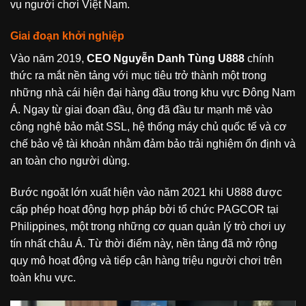
vụ người chơi Việt Nam.
Giai đoạn khởi nghiệp
Vào năm 2019,
CEO Nguyễn Danh Tùng U888
chính
thức ra mắt nền tảng với mục tiêu trở thành một trong
những nhà cái hiện đại hàng đầu trong khu vực Đông Nam
Á. Ngay từ giai đoạn đầu, ông đã đầu tư mạnh mẽ vào
công nghệ bảo mật SSL, hệ thống máy chủ quốc tế và cơ
chế bảo vệ tài khoản nhằm đảm bảo trải nghiệm ổn định và
an toàn cho người dùng.
Bước ngoặt lớn xuất hiện vào năm 2021 khi U888 được
cấp phép hoạt động hợp pháp bởi tổ chức PAGCOR tại
Philippines, một trong những cơ quan quản lý trò chơi uy
tín nhất châu Á. Từ thời điểm này, nền tảng đã mở rộng
quy mô hoạt động và tiếp cận hàng triệu người chơi trên
toàn khu vực.