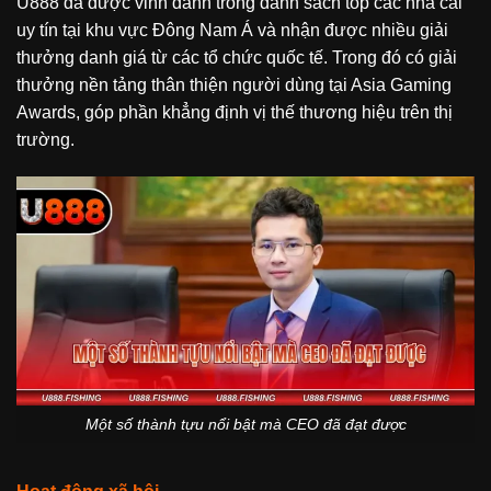
U888 đã được vinh danh trong danh sách top các nhà cái
uy tín tại khu vực Đông Nam Á và nhận được nhiều giải
thưởng danh giá từ các tổ chức quốc tế. Trong đó có giải
thưởng nền tảng thân thiện người dùng tại Asia Gaming
Awards, góp phần khẳng định vị thế thương hiệu trên thị
trường.
Một số thành tựu nổi bật mà CEO đã đạt được