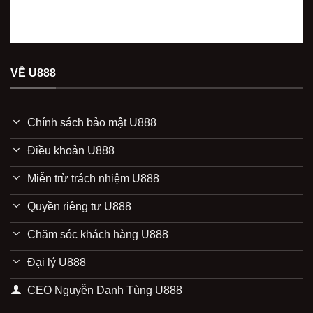
VỀ U888
Chính sách bảo mật U888
Điều khoản U888
Miễn trừ trách nhiệm U888
Quyền riêng tư U888
Chăm sóc khách hàng U888
Đại lý U888
CEO Nguyễn Danh Tùng U888