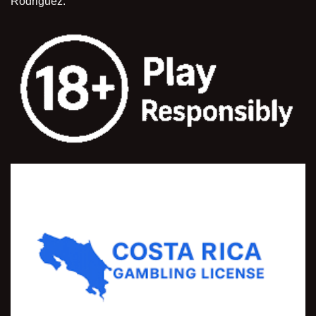
Rodriguez.