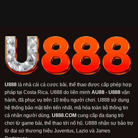
U888
là nhà cái cá cược bài, thể thao được cấp phép hợp
pháp tại Costa Rica. U888 do liên minh
AU88 - U888
vận
hành, đã phục vụ trên 10 triệu người chơi. U888 sử dụng
hệ thống bảo mật tiên tiến nhất, mã hóa toàn bộ thông tin
cá nhân người dùng.
U888.COM
cung cấp đa dạng trò
chơi từ game bài, thể thao tới nổ hũ. U888 nhận sự bảo trợ
từ đại sứ thương hiệu Juventus, Lazio và James