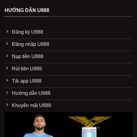
HƯỚNG DẪN U888
Đăng ký U888
Đăng nhập U888
Nạp tiền U888
Rút tiền U888
Tải app U888
Hướng dẫn U888
Khuyến mãi U888