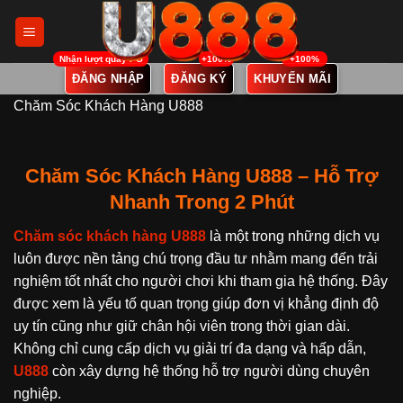
Skip
to
content
ĐĂNG NHẬP
ĐĂNG KÝ
KHUYẾN MÃI
Chăm Sóc Khách Hàng U888
Chăm Sóc Khách Hàng U888 – Hỗ Trợ
Nhanh Trong 2 Phút
Chăm sóc khách hàng U888
là một trong những dịch vụ
luôn được nền tảng chú trọng đầu tư nhằm mang đến trải
nghiệm tốt nhất cho người chơi khi tham gia hệ thống. Đây
được xem là yếu tố quan trọng giúp đơn vị khẳng định độ
uy tín cũng như giữ chân hội viên trong thời gian dài.
Không chỉ cung cấp dịch vụ giải trí đa dạng và hấp dẫn,
U888
còn xây dựng hệ thống hỗ trợ người dùng chuyên
nghiệp.