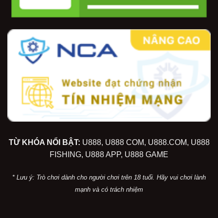
TỪ KHÓA NỔI BẬT:
U888, U888 COM, U888.COM, U888
FISHING, U888 APP, U888 GAME
* Lưu ý: Trò chơi dành cho người chơi trên 18 tuổi. Hãy vui chơi lành
mạnh và có trách nhiệm