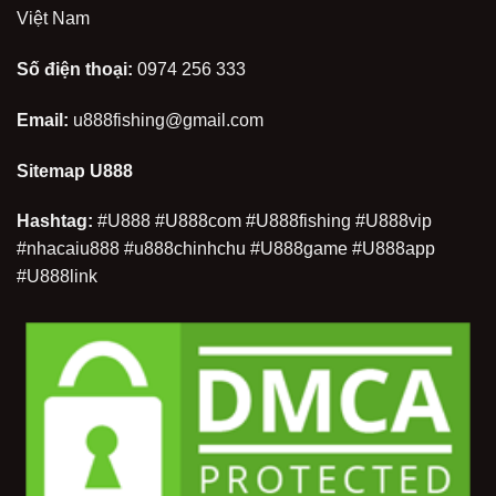
Việt Nam
Số điện thoại:
0974 256 333
Email:
u888fishing@gmail.com
Sitemap U888
Hashtag:
#U888 #U888com #U888fishing #U888vip
#nhacaiu888 #u888chinhchu #U888game #U888app
#U888link