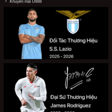
Khuyến mãi U888