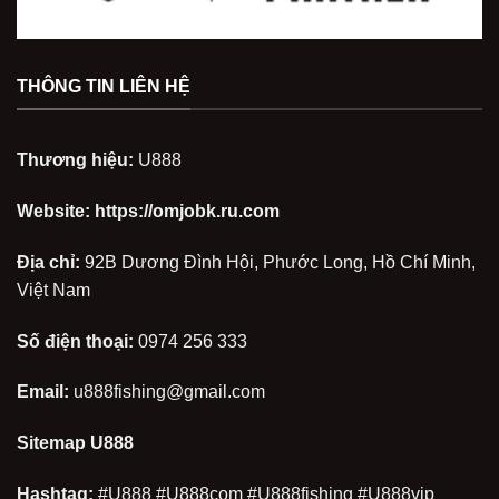
THÔNG TIN LIÊN HỆ
Thương hiệu:
U888
Website:
https://omjobk.ru.com
Địa chỉ:
92B Dương Đình Hội, Phước Long, Hồ Chí Minh,
Việt Nam
Số điện thoại:
0974 256 333
Email:
u888fishing@gmail.com
Sitemap U888
Hashtag:
#U888 #U888com #U888fishing #U888vip