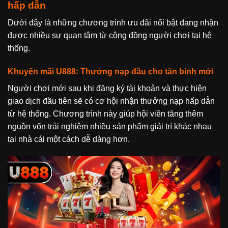
hấp dẫn
Dưới đây là những chương trình ưu đãi nổi bật đang nhận
được nhiều sự quan tâm từ cộng đồng người chơi tại hệ
thống.
Khuyến mãi U888: Thưởng nạp đầu cho tân binh mới
Người chơi mới sau khi đăng ký tài khoản và thực hiện
giao dịch đầu tiên sẽ có cơ hội nhận thưởng nạp hấp dẫn
từ hệ thống. Chương trình này giúp hội viên tăng thêm
nguồn vốn trải nghiệm nhiều sản phẩm giải trí khác nhau
tại nhà cái một cách dễ dàng hơn.