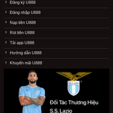
Đăng ký U888
Đăng nhập U888
Nạp tiền U888
Rút tiền U888
Tải app U888
Hướng dẫn U888
Khuyến mãi U888