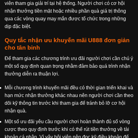
viên tham gia giải trí tại hệ thống. Người chơi có cơ hội
nhận thưởng tiền mặt hoặc nhiều phần quà giá trị thông
qua các vòng quay may mắn được tổ chức trong những
dịp đặc biệt.
Quy tắc nhận ưu khuyến mãi U888 đơn giản
cho tân binh
Để tham gia các chương trình ưu đãi người chơi cần chú ý
một số quy định quan trọng nhằm đảm bảo quá trình nhận
thưởng diễn ra thuận lợi.
Mỗi chương trình khuyến mãi đều có thời gian triển khai và
hạn mức nhận thưởng khác nhau nên người chơi cần theo
dõi kỹ thông tin trước khi tham gia để tránh bỏ lỡ cơ hội
nhận quà.
Một số ưu đãi yêu cầu người chơi hoàn thành đủ số vòng
cược theo quy định trước khi có thể rút tiền thưởng về tài
khoản cá nhân. Vì vậy hội viên nên đọc kỹ điều khoản để