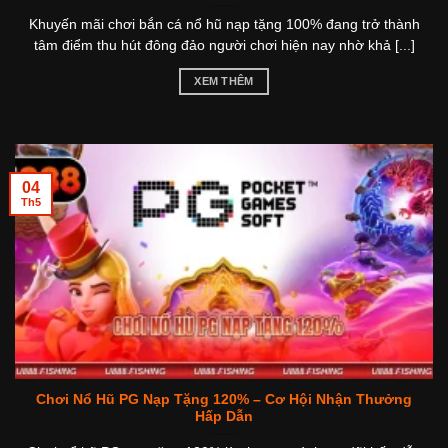
Khuyến mãi chơi bắn cá nổ hũ nạp tặng 100% đang trở thành
tâm điểm thu hút đông đảo người chơi hiện nay nhờ khả [...]
XEM THÊM
04
Th5
Chơi Nổ Hũ PG Nạp Tặng 120% – Cơ Hội Nhận Thưởng
Hấp Dẫn