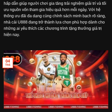
hấp dẫn giúp người chơi gia tăng trải nghiệm giải trí và tối
ưu nguồn vốn tham gia hiệu quả hơn mỗi ngày. Với hệ
thống ưu đãi đa dạng cùng chính sách minh bạch rõ ràng,
nhà cái U888 đang trở thành lựa chọn phù hợp dành cho
những ai yêu thích các chương trình tặng thưởng giá trị
hiện nay.
04
Th5