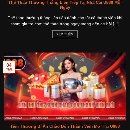
Thể Thao Thưởng Thắng Liên Tiếp Tại Nhà Cái U888 Mỗi
Ngày
Thể thao thưởng thắng liên tiếp dành cho tất cả thành viên khi
tham gia trò chơi thể thao trong ngày mang đến cơ hội [...]
XEM THÊM
04
Th5
Tiền Thưởng Bí Ẩn Chào Đón Thành Viên Mới Tại U888