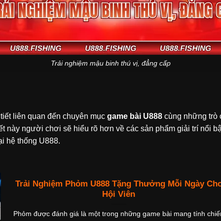
Trải nghiệm mậu binh thú vị, đẳng cấp
i tiết liên quan đến chuyên mục
game bài U888
cùng những trò 
ết này người chơi sẽ hiểu rõ hơn về các sản phẩm giải trí nổi b
ại hệ thống U888.
Trải Nghiệm Phỏm U888 Tặng Thưởng Mỗi Ngày Ch
Hội Viên
Phỏm được đánh giá là một trong những game bài mang tính chiế