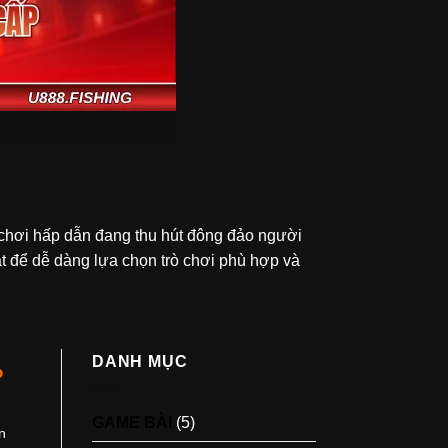
chơi hấp dẫn đang thu hút đông đảo người
ật để dễ dàng lựa chọn trò chơi phù hợp và
DANH MỤC
o
GAME BÀI
(5)
n