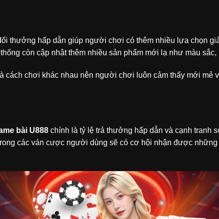
 đổi thưởng hấp dẫn giúp người chơi có thêm nhiều lựa chọn giải
 thống còn cập nhật thêm nhiều sản phẩm mới lạ như màu sắc, 
 và cách chơi khác nhau nên người chơi luôn cảm thấy mới mẻ và t
ame bài U888
chính là tỷ lệ trả thưởng hấp dẫn và cạnh tranh so 
 trong các ván cược người dùng sẽ có cơ hội nhận được những 