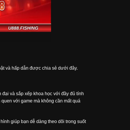
bật và hấp dẫn được chia sẻ dưới đây.
n đại và sắp xếp khoa học với đầy đủ tính
làm quen với game mà không cần mất quá
 hình giúp bạn dễ dàng theo dõi trong suốt