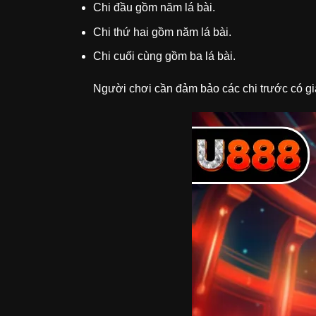
Chi đầu gồm năm lá bài.
Chi thứ hai gồm năm lá bài.
Chi cuối cùng gồm ba lá bài.
Người chơi cần đảm bảo các chi trước có giá 