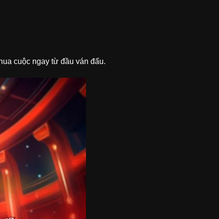
 thua cuộc ngay từ đầu ván đấu.