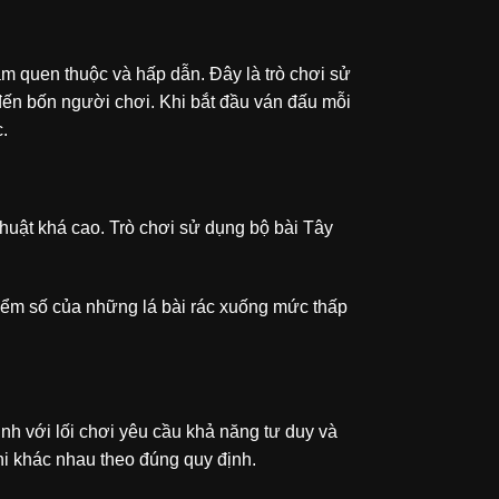
m quen thuộc và hấp dẫn. Đây là trò chơi sử
đến bốn người chơi. Khi bắt đầu ván đấu mỗi
.
thuật khá cao. Trò chơi sử dụng bộ bài Tây
iểm số của những lá bài rác xuống mức thấp
nh với lối chơi yêu cầu khả năng tư duy và
hi khác nhau theo đúng quy định.