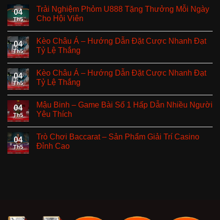
Trải Nghiệm Phỏm U888 Tặng Thưởng Mỗi Ngày
04
Cho Hội Viên
Th5
Kèo Châu Á – Hướng Dẫn Đặt Cược Nhanh Đạt
04
Tỷ Lệ Thắng
Th5
Kèo Châu Á – Hướng Dẫn Đặt Cược Nhanh Đạt
04
Tỷ Lệ Thắng
Th5
Mậu Binh – Game Bài Số 1 Hấp Dẫn Nhiều Người
04
Yêu Thích
Th5
Trò Chơi Baccarat – Sản Phẩm Giải Trí Casino
04
Đỉnh Cao
Th5