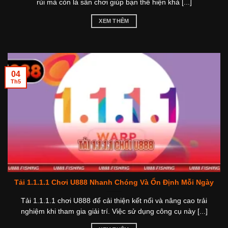
rủi mà còn là sân chơi giúp bạn thể hiện khả [...]
XEM THÊM
04
Th5
Tải 1.1.1.1 Chơi U888 Nhanh Chóng Và Ổn Định Mỗi Ngày
Tải 1.1.1.1 chơi U888 để cải thiện kết nối và nâng cao trải
nghiệm khi tham gia giải trí. Việc sử dụng công cụ này [...]