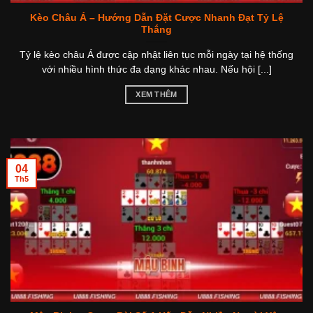
Kèo Châu Á – Hướng Dẫn Đặt Cược Nhanh Đạt Tỷ Lệ
Thắng
Tỷ lệ kèo châu Á được cập nhật liên tục mỗi ngày tại hệ thống
với nhiều hình thức đa dạng khác nhau. Nếu hội [...]
XEM THÊM
04
Th5