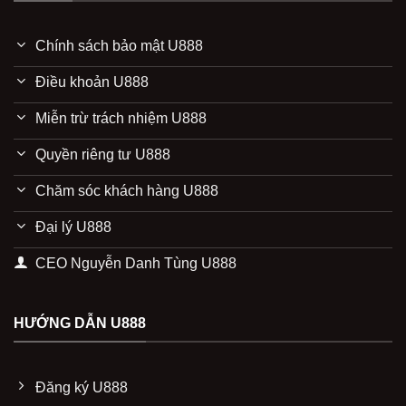
Chính sách bảo mật U888
Điều khoản U888
Miễn trừ trách nhiệm U888
Quyền riêng tư U888
Chăm sóc khách hàng U888
Đại lý U888
CEO Nguyễn Danh Tùng U888
HƯỚNG DẪN U888
Đăng ký U888