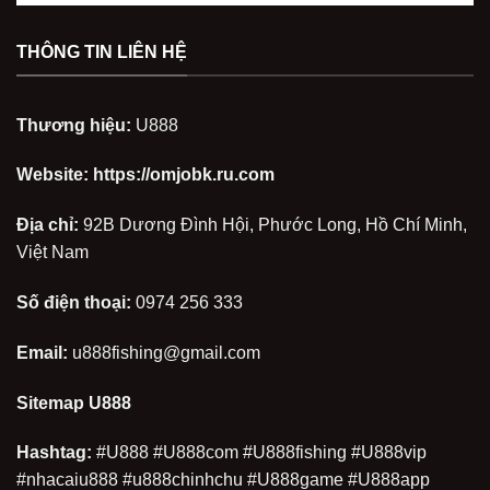
THÔNG TIN LIÊN HỆ
Thương hiệu:
U888
Website:
https://omjobk.ru.com
Địa chỉ:
92B Dương Đình Hội, Phước Long, Hồ Chí Minh,
Việt Nam
Số điện thoại:
0974 256 333
Email:
u888fishing@gmail.com
Sitemap U888
Hashtag:
#U888 #U888com #U888fishing #U888vip
#nhacaiu888 #u888chinhchu #U888game #U888app