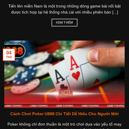
Tiến lên miền Nam là một trong những dòng game bài nổi bật
được tích hợp tại hệ thống nhà cái với nhiều phiên bản [...]
XEM THÊM
04
Th5
Cách Chơi Poker U888 Chi Tiết Dễ Hiểu Cho Người Mới
Poker không chỉ đơn thuần là một trò chơi dựa vào yếu tố may