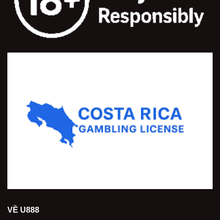
VỀ U888