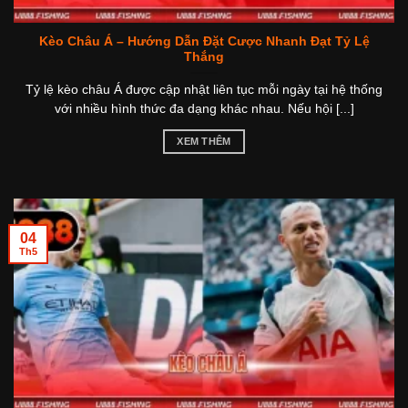
Kèo Châu Á – Hướng Dẫn Đặt Cược Nhanh Đạt Tỷ Lệ
Thắng
Tỷ lệ kèo châu Á được cập nhật liên tục mỗi ngày tại hệ thống
với nhiều hình thức đa dạng khác nhau. Nếu hội [...]
XEM THÊM
04
Th5