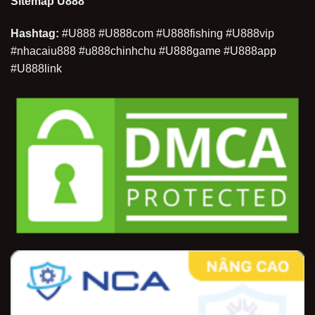
Sitemap U888
Hashtag:
#U888 #U888com #U888fishing #U888vip
#nhacaiu888 #u888chinhchu #U888game #U888app
#U888link