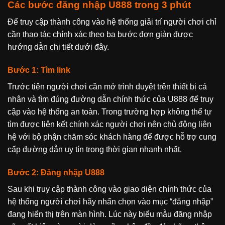
Các bước đăng nhập U888 trong 3 phút
Để truy cập thành công vào hệ thống giải trí người chơi chỉ
cần thao tác chính xác theo ba bước đơn giản được
hướng dẫn chi tiết dưới đây.
Bước 1: Tìm link
Trước tiên người chơi cần mở trình duyệt trên thiết bị cá
nhân và tìm đúng đường dẫn chính thức của U888 để truy
cập vào hệ thống an toàn. Trong trường hợp không thể tự
tìm được liên kết chính xác người chơi nên chủ động liên
hệ với bộ phận chăm sóc khách hàng để được hỗ trợ cung
cấp đường dẫn uy tín trong thời gian nhanh nhất.
Bước 2: Đăng nhập U888
Sau khi truy cập thành công vào giao diện chính thức của
hệ thống người chơi hãy nhấn chọn vào mục “đăng nhập”
đang hiển thị trên màn hình. Lúc này biểu mẫu đăng nhập