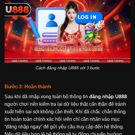
Cách đăng nhập U888 với 3 bước
Bước 3: Hoàn thành
Sau khi đã nhập xong toàn bộ thông tin
đăng nhập U888
người chơi nên kiểm tra lại dữ liệu thật cẩn thận để tránh
xuất hiện sai sót không cần thiết. Khi đã chắc chắn thông
tin hoàn toàn chính xác hội viên chỉ cần nhấn vào mục
“đăng nhập ngay” để gửi yêu cầu truy cập đến hệ thống.
Nếu dữ liệu hợp lệ hệ thống sẽ tự động chuyển hướng