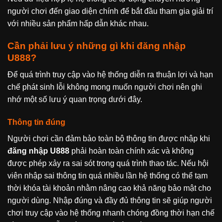
người chơi đến giao diện chính để bắt đầu tham gia giải trí
với nhiều sản phẩm hấp dẫn khác nhau.
Cần phải lưu ý những gì khi đăng nhập
U888?
Để quá trình truy cập vào hệ thống diễn ra thuận lợi và hạn
chế phát sinh lỗi không mong muốn người chơi nên ghi
nhớ một số lưu ý quan trọng dưới đây.
Thông tin đúng
Người chơi cần đảm bảo toàn bộ thông tin được nhập khi
đăng nhập U888
phải hoàn toàn chính xác và không
được phép xảy ra sai sót trong quá trình thao tác. Nếu hội
viên nhập sai thông tin quá nhiều lần hệ thống có thể tạm
thời khóa tài khoản nhằm nâng cao khả năng bảo mật cho
người dùng. Nhập đúng và đầy đủ thông tin sẽ giúp người
chơi truy cập vào hệ thống nhanh chóng đồng thời hạn chế