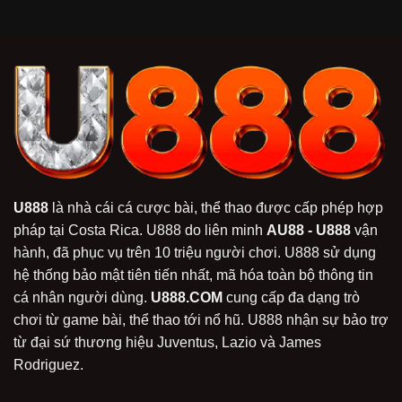
U888
là nhà cái cá cược bài, thể thao được cấp phép hợp
pháp tại Costa Rica. U888 do liên minh
AU88 - U888
vận
hành, đã phục vụ trên 10 triệu người chơi. U888 sử dụng
hệ thống bảo mật tiên tiến nhất, mã hóa toàn bộ thông tin
cá nhân người dùng.
U888.COM
cung cấp đa dạng trò
chơi từ game bài, thể thao tới nổ hũ. U888 nhận sự bảo trợ
từ đại sứ thương hiệu Juventus, Lazio và James
Rodriguez.