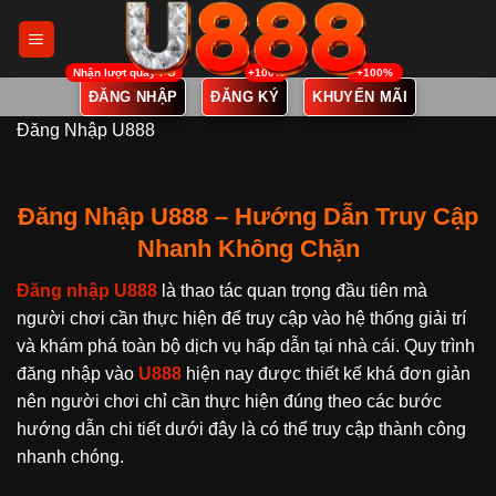
Skip
to
content
ĐĂNG NHẬP
ĐĂNG KÝ
KHUYẾN MÃI
Đăng Nhập U888
Đăng Nhập U888 – Hướng Dẫn Truy Cập
Nhanh Không Chặn
Đăng nhập U888
là thao tác quan trọng đầu tiên mà
người chơi cần thực hiện để truy cập vào hệ thống giải trí
và khám phá toàn bộ dịch vụ hấp dẫn tại nhà cái. Quy trình
đăng nhập vào
U888
hiện nay được thiết kế khá đơn giản
nên người chơi chỉ cần thực hiện đúng theo các bước
hướng dẫn chi tiết dưới đây là có thể truy cập thành công
nhanh chóng.