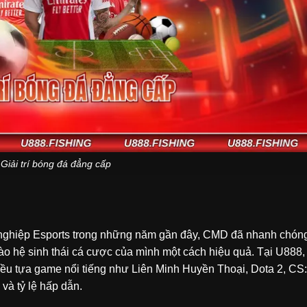
Giải trí bóng đá đẳng cấp
 nghiệp Esports trong những năm gần đây, CMD đã nhanh chón
o hệ sinh thái cá cược của mình một cách hiệu quả. Tại U888,
iều tựa game nổi tiếng như Liên Minh Huyền Thoại, Dota 2, C
và tỷ lệ hấp dẫn.