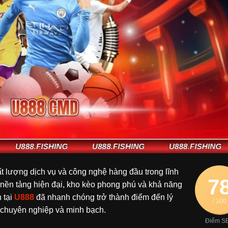
t lượng dịch vụ và công nghệ hàng đầu trong lĩnh
7
nền tảng hiện đại, kho kèo phong phú và khả năng
 tại
U888
đã nhanh chóng trở thành điểm đến lý
/ 100
 chuyên nghiệp và minh bạch.
Điểm S