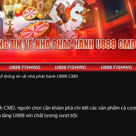
số thông tin về nhà phát hành U888 CMD
h CMD, người chơi cần khám phá chi tiết các sản phẩm cá cư
 tảng U888 với chất lượng vượt trội.