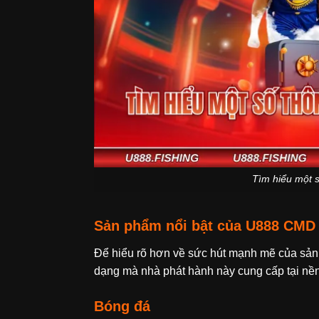
Tìm hiểu một 
Sản phẩm nổi bật của U888 CMD
Để hiểu rõ hơn về sức hút mạnh mẽ của sản
dạng mà nhà phát hành này cung cấp tại nền
Bóng đá