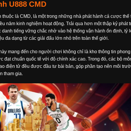
hành U888 CMD
 thuộc là CMD, là một trong những nhà phát hành cá cược thể 
nhiều năm kinh nghiệm hoạt động. Trải qua hơn một thập kỷ phát t
danh tiếng vững chắc nhờ vào hệ thống vận hành ổn định, tỷ l
 đa dạng từ các giải đấu lớn nhỏ trên toàn thế giới.
này mang đến cho người chơi không chỉ là kho thông tin phong
ợc đạt chuẩn quốc tế với độ chính xác cao. Trong đó, các bộ mô
hao điện tử đều được đầu tư bài bản, góp phần tạo nên môi trư
ên tham gia.