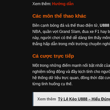
Xem thêm:
Hướng dẫn
Các môn thể thao khác
Bên cạnh bóng đá và thể thao điện tử,
U888
NBA, quần vợt Grand Slam, đua xe F1 hay b
này, người chơi có thể dễ dàng tìm thấy môn
thắng hấp dẫn trong môi trường chuyên ngh
Cá cược trực tiếp
Một trong những điểm mạnh nổi bật nhất củ
nghiệm sống động và đầy kịch tính cho người
hệ thống dữ liệu trực quan, đồng thời đặt cượ
từng tình huống cụ thể.
Xem thêm
Tỷ Lệ Kèo U888 – Hiểu Đún