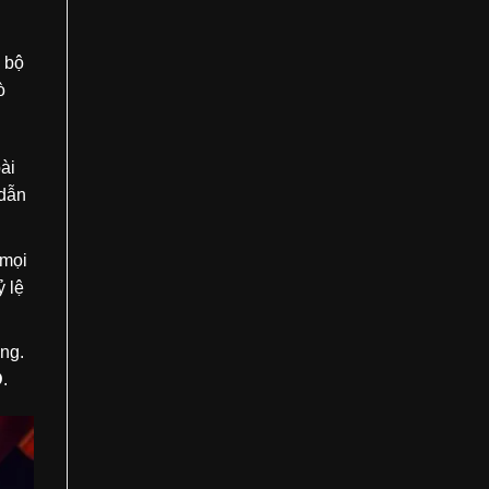
g bộ
ò
ài
 dẫn
 mọi
ỷ lệ
ng.
D
.