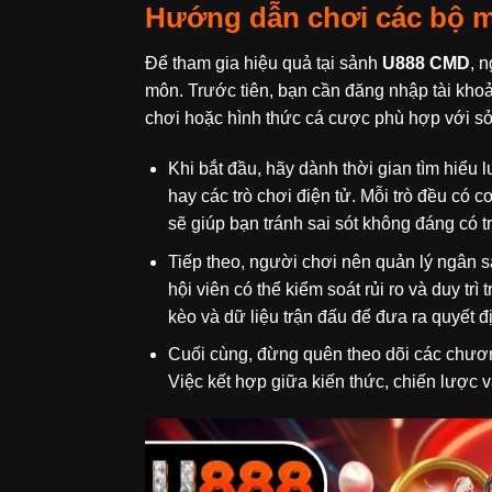
Hướng dẫn chơi các bộ 
Để tham gia hiệu quả tại sảnh
U888 CMD
, 
môn. Trước tiên, bạn cần đăng nhập tài khoả
chơi hoặc hình thức cá cược phù hợp với sở
Khi bắt đầu, hãy dành thời gian tìm hiểu
hay các trò chơi điện tử. Mỗi trò đều có 
sẽ giúp bạn tránh sai sót không đáng có t
Tiếp theo, người chơi nên quản lý ngân s
hội viên có thể kiểm soát rủi ro và duy trì 
kèo và dữ liệu trận đấu để đưa ra quyết đ
Cuối cùng, đừng quên theo dõi các chươn
Việc kết hợp giữa kiến thức, chiến lược v