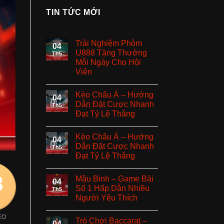
TIN TỨC MỚI
Trải Nghiệm Phỏm
04
U888 Tặng Thưởng
Th5
Mỗi Ngày Cho Hội
Viên
Kèo Châu Á – Hướng
04
Dẫn Đặt Cược Nhanh
Th5
Đạt Tỷ Lệ Thắng
Kèo Châu Á – Hướng
04
Dẫn Đặt Cược Nhanh
Th5
Đạt Tỷ Lệ Thắng
8
Mậu Binh – Game Bài
04
Số 1 Hấp Dẫn Nhiều
Th5
Người Yêu Thích
EO
Trò Chơi Baccarat –
04