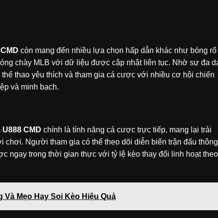
 CMD
còn mang đến nhiều lựa chọn hấp dẫn khác như bóng rổ
óng chày MLB với dữ liệu được cập nhật liên tục. Nhờ sự đa 
 thể thao yêu thích và tham gia cá cược với nhiều cơ hội chiến
iệp và minh bạch.
a
U888 CMD
chính là tính năng cá cược trực tiếp, mang lại trải
 chơi. Người tham gia có thể theo dõi diễn biến trận đấu thôn
c ngay trong thời gian thực với tỷ lệ kèo thay đổi linh hoạt theo
g Và Mẹo Hay Soi Kèo Hiệu Quả