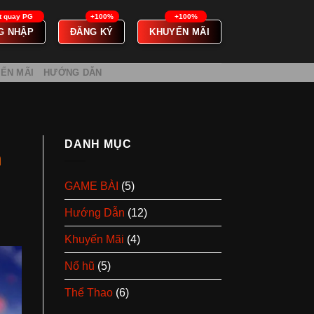
G NHẬP
ĐĂNG KÝ
KHUYẾN MÃI
ẾN MÃI
HƯỚNG DẪN
DANH MỤC
h
GAME BÀI
(5)
Hướng Dẫn
(12)
Khuyến Mãi
(4)
Nổ hũ
(5)
Thể Thao
(6)