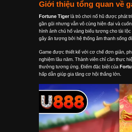
Giới thiệu tổng quan về 
Fortune Tiger
là trò chơi nổ hũ được phát 
gần gũi nhưng vẫn vô cùng hiện đại và cuốn
hình ảnh chú hổ vàng biểu tượng cho tài lộc
gây ấn tượng bởi hệ thống âm thanh sống độ
Game được thiết kế với cơ chế đơn giản, ph
nghiệm lâu năm. Thành viên chỉ cần thực hi
thưởng tương ứng. Điểm đặc biệt của
Fortu
hấp dẫn giúp gia tăng cơ hội thắng lớn.