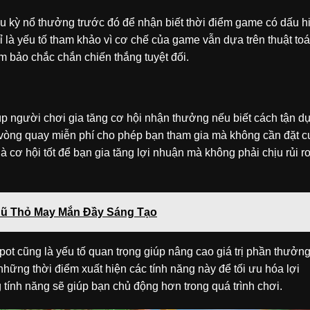
hu kỳ nổ thưởng trước đó để nhận biết thời điểm game có dấu h
ỉ là yếu tố tham khảo vì cơ chế của game vẫn dựa trên thuật to
 bảo chắc chắn chiến thắng tuyệt đối.
p người chơi gia tăng cơ hội nhận thưởng nếu biết cách tận d
là vòng quay miễn phí cho phép bạn tham gia mà không cần đặt 
 cơ hội tốt để bạn gia tăng lợi nhuận mà không phải chịu rủi r
Hũ Thỏ May Mắn Đầy Sáng Tạo
pot cũng là yếu tố quan trọng giúp nâng cao giá trị phần thưởng
hững thời điểm xuất hiện các tính năng này để tối ưu hóa lợi
 tính năng sẽ giúp bạn chủ động hơn trong quá trình chơi.