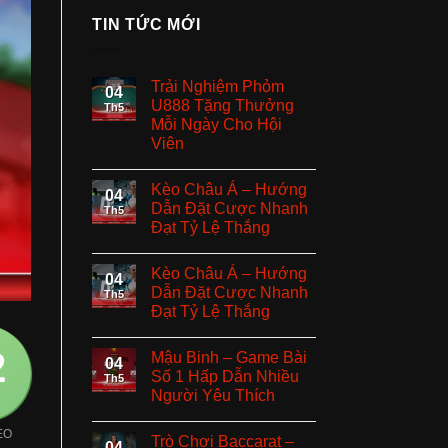
TIN TỨC MỚI
Trải Nghiệm Phỏm
04
U888 Tặng Thưởng
Th5
Mỗi Ngày Cho Hội
Viên
Kèo Châu Á – Hướng
04
Dẫn Đặt Cược Nhanh
Th5
Đạt Tỷ Lệ Thắng
Kèo Châu Á – Hướng
04
Dẫn Đặt Cược Nhanh
Th5
Đạt Tỷ Lệ Thắng
2
Mậu Binh – Game Bài
04
Số 1 Hấp Dẫn Nhiều
Th5
Người Yêu Thích
EO
Trò Chơi Baccarat –
04