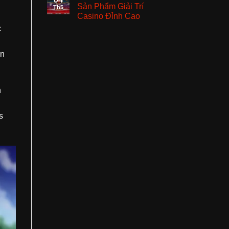
Sản Phẩm Giải Trí
Th5
Casino Đỉnh Cao
c
òn
h
s