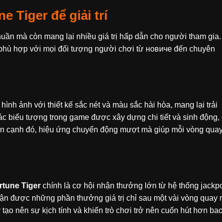
 Tiger để giải trí
thuần mà còn mang lại nhiều giá trị hấp dẫn cho người tham gia.
ơi phù hợp với mọi đối tượng người chơi từ новичe đến chuyên
ình ảnh với thiết kế sắc nét và màu sắc hài hòa, mang lại trải
ác biểu tượng trong game được xây dựng chi tiết và sinh động,
 Bên cạnh đó, hiệu ứng chuyển động mượt mà giúp mỗi vòng quay
rtune Tiger
chính là cơ hội nhận thưởng lớn từ hệ thống jackpo
nhận được những phần thưởng giá trị chỉ sau một vài vòng quay
tạo nên sự kịch tính và khiến trò chơi trở nên cuốn hút hơn ba