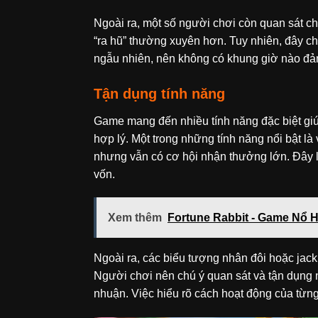
Ngoài ra, một số người chơi còn quan sát c
“ra hũ” thường xuyên hơn. Tuy nhiên, đây ch
ngẫu nhiên, nên không có khung giờ nào đảm
Tận dụng tính năng
Game mang đến nhiều tính năng đặc biệt giú
hợp lý. Một trong những tính năng nổi bật 
nhưng vẫn có cơ hội nhận thưởng lớn. Đây là
vốn.
Xem thêm
Fortune Rabbit - Game Nổ 
Ngoài ra, các biểu tượng nhân đôi hoặc jack
Người chơi nên chú ý quan sát và tận dụng n
nhuận. Việc hiểu rõ cách hoạt động của từng