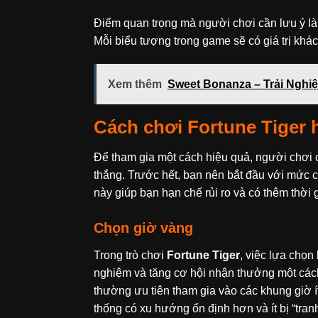
Điểm quan trọng mà người chơi cần lưu ý là 
Mỗi biểu tượng trong game sẽ có giá trị khá
Xem thêm
Sweet Bonanza – Trải Nghi
Cách chơi Fortune Tiger 
Để tham gia một cách hiệu quả, người chơi 
thắng. Trước hết, bạn nên bắt đầu với mức
này giúp bạn hạn chế rủi ro và có thêm thời 
Chọn giờ vàng
Trong trò chơi
Fortune Tiger
, việc lựa chọn
nghiệm và tăng cơ hội nhận thưởng một các
thường ưu tiên tham gia vào các khung giờ 
thống có xu hướng ổn định hơn và ít bị “tranh