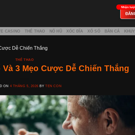
ĐĂN
VE CASINO
THỂ THAO
NỔ HŨ
XÓC ĐĨA
XỔ SỐ
BẮN CÁ
KHUY
 Cược Dễ Chiến Thắng
THỂ THAO
ố Và 3 Mẹo Cược Dễ Chiến Thắng
D ON
4 THÁNG 5, 2026
BY
TEN CON