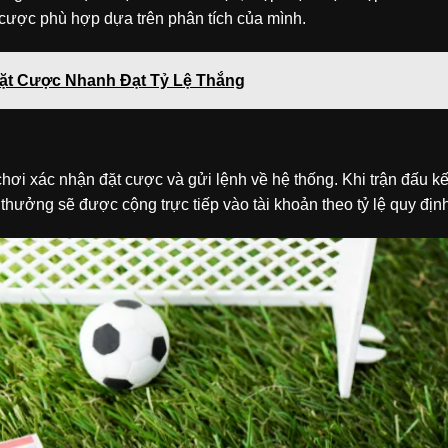
 cược phù hợp dựa trên phân tích của mình.
ặt Cược Nhanh Đạt Tỷ Lệ Thắng
hơi xác nhận đặt cược và gửi lệnh về hệ thống. Khi trận đấu kế
 thưởng sẽ được cộng trực tiếp vào tài khoản theo tỷ lệ quy định