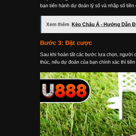
bạn tiến hành dự đoán tỷ số và nhập số tiền
Xem thêm
Kèo Châu Á - Hướng Dẫn Đ
Bước 3: Đặt cược
Sau khi hoàn tất các bước lựa chọn, người c
thúc, nếu dự đoán của bạn chính xác thì tiền