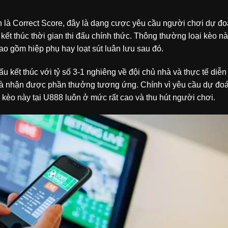
h là Correct Score, đây là dạng cược yêu cầu người chơi dự đ
 kết thúc thời gian thi đấu chính thức. Thông thường loại kèo n
ao gồm hiệp phụ hay loạt sút luân lưu sau đó.
u kết thúc với tỷ số 3-1 nghiêng về đội chủ nhà và thực tế diễn
 và nhận được phần thưởng tương ứng. Chính vì yêu cầu dự đo
 kèo này tại U888 luôn ở mức rất cao và thu hút người chơi.