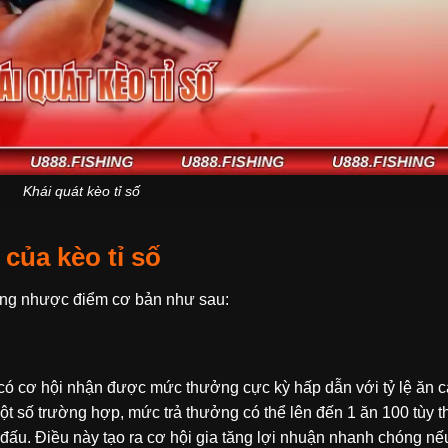
Khái quát kèo tỉ số
của kèo tỉ số
ùng nhược điểm cơ bản như sau:
 có cơ hội nhận được mức thưởng cực kỳ hấp dẫn với tỷ lệ ăn 
một số trường hợp, mức trả thưởng có thể lên đến 1 ăn 100 tùy 
đấu. Điều này tạo ra cơ hội gia tăng lợi nhuận nhanh chóng nế