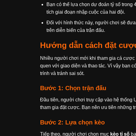
Bạn có thể lựa chọn dự đoán tỷ số trong 
tích giai đoạn nhập cuộc của hai đội.
Đối với hình thức này, người chơi sẽ đưa 
trên diễn biến của trận đấu.
Hướng dẫn cách đặt cược
Nhiều người chơi mới khi tham gia cá cược 
quen với giao diện và thao tác. Vì vậy bạn 
trình và tránh sai sót.
Bước 1: Chọn trận đấu
Đầu tiên, người chơi truy cập vào hệ thống
tham gia đặt cược. Bạn nên ưu tiên những tr
Bước 2: Lựa chọn kèo
Tiếp theo, người chơi chọn mục
kèo tỉ số
ba