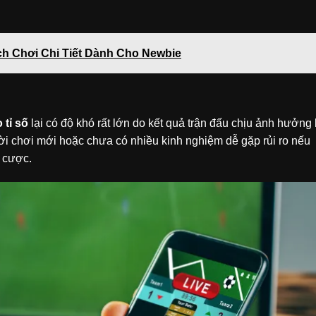
h Chơi Chi Tiết Dành Cho Newbie
 tỉ số
lại có độ khó rất lớn do kết quả trận đấu chịu ảnh hưởng
ời chơi mới hoặc chưa có nhiều kinh nghiệm dễ gặp rủi ro nếu
t cược.